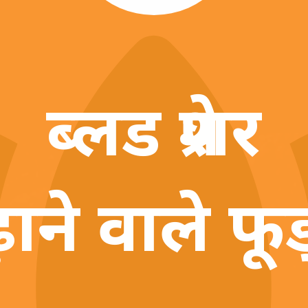
ब्लड प्रेशर
़ाने वाले फू