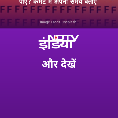
पाए? कमेंट में अपना समय बताएं
Image Credit-unsplash
और
देखें