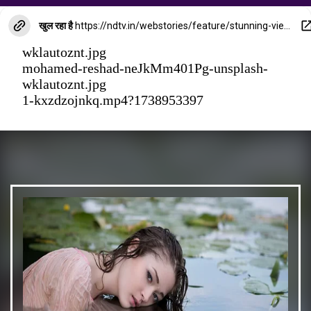
खुल रहा है
https://ndtv.in/webstories/feature/stunning-view-of-clouds-over-dubai-from-burj-khalifa-22031
mohamed-reshad-neJkMm401Pg-unsplash-
wklautoznt.jpg
mohamed-reshad-neJkMm401Pg-unsplash-
wklautoznt.jpg
1-kxzdzojnkq.mp4?1738953397