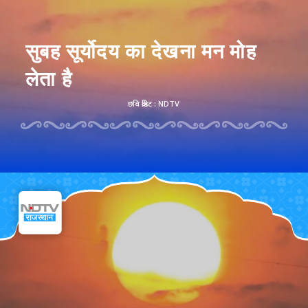
सुबह सूर्योदय का देखना मन मोह
लेता है
छवि क्रेडिट : NDTV