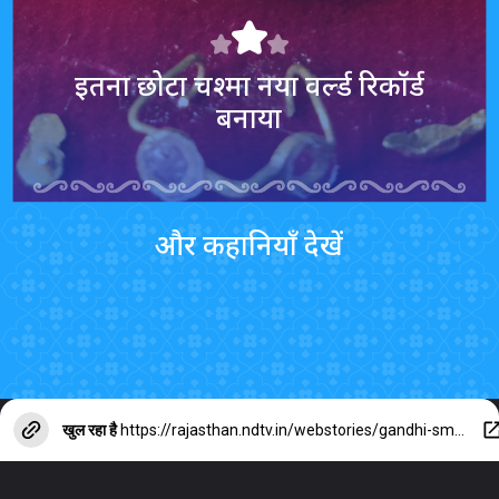
इतना छोटा चश्मा नया वर्ल्ड रिकॉर्ड
बनाया
और कहानियाँ देखें
खुल रहा है
https://rajasthan.ndtv.in/webstories/gandhi-smallest-chashma-by-iqbal-sakka-udaipur-artist-25227