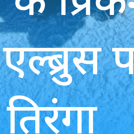
 एल्ब्रुस 
तिरंगा