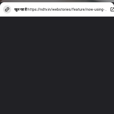
खुल रहा है
https://ndtv.in/webstories/feature/now-using-fake-sim-card-will-cost-heavily-there-will-be-3-years-jail-and-fine-up-to-rs-50-lakh-12053