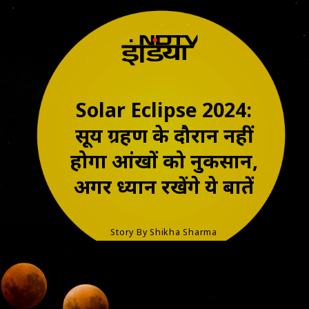
Solar Eclipse 2024:
सूर्य ग्रहण के दौरान नहीं
होगा आंखों को नुकसान,
अगर ध्‍यान रखेंगे ये बातें
Story By Shikha Sharma