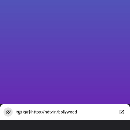
टॉप 5 मोस्ट अवेटेड
फिल्मों की लिस्ट से
शाहरुख खान की
जवान गायब
खुल रहा है
https://ndtv.in/bollywood