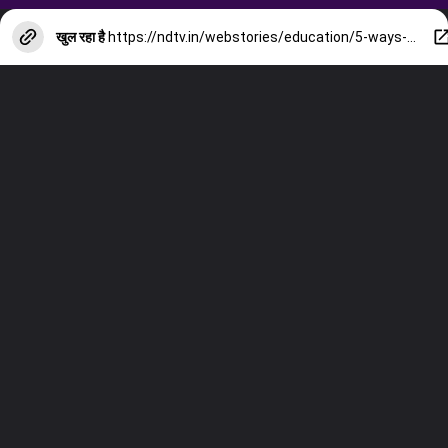
खुल रहा है
https://ndtv.in/webstories/education/5-ways-to-boost-confidence-52026