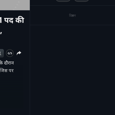
विज्ञापन
 पद की
,
ू
े दौरान
, जिस पर