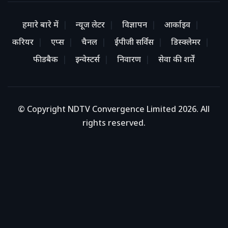
हमारे बारे में
न्यूज लेटर
विज्ञापन
आर्काइव
करियर
एप्स
चैनल
ईपीजी सर्विस
डिस्क्लेमर
फीडबैक
इन्वेस्टर्स
निवारण
सेवा की शर्तें
© Copyright NDTV Convergence Limited 2026. All
rights reserved.