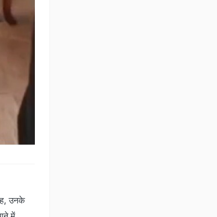
ंह, उनके
े में