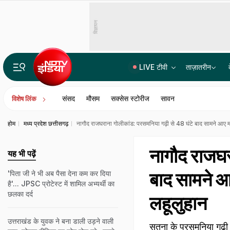
विज्ञापन
LIVE टीवी
ताज़ातरीन
14वीं JPSC PT विवाद में बड़ा एक्शन, JPSC के तीन सदस्यों को CID का समन, सोमवार से होगी पूछताछ
संसद
मौसम
सक्सेस स्टोरीज
सावन
विशेष लिंक
होम
मध्य प्रदेश छत्तीसगढ़
नागौद राजघराना गोलीकांड: परसमनिया गढ़ी से 48 घंटे बाद सामने आए मा
नागौद राजघर
यह भी पढ़ें
बाद सामने आ
'पिता जी ने भी अब पैसा देना कम कर दिया
है'... JPSC प्रोटेस्ट में शामिल अभ्यर्थी का
छलका दर्द
लहूलुहान
उत्तराखंड के युवक ने बना डाली उड़ने वाली
सतना के परसमनिया गढ़ी ग