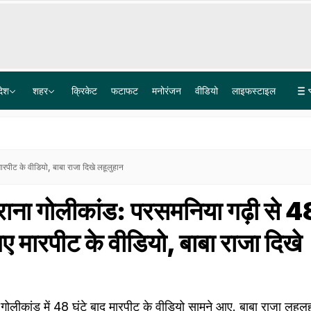
देश
शहर
क्रिकेट
फटाफट
मनोरंजन
वीडियो
लाइफस्टाइल
पेपर लीक गिरोह में BARC का टेक्नीशियन गिरफ्तार, पैसे नहीं मिले तो परीक्षार्थियों के अपहरण की रची साजिश
Explainer: दिल्ली-NCR में क्यों हो रही लगातार झमाझम बारिश? समझ लीजिए इसकी वजह
रपीट के वीडियो, बाबा राजा दिखे लहूलुहान
ाना गोलीकांड: परसमनिया गढ़ी से 48
ए मारपीट के वीडियो, बाबा राजा दिखे
ोलीकांड में 48 घंटे बाद मारपीट के वीडियो सामने आए. बाबा राजा लहूलु