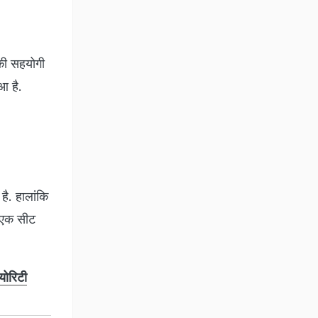
 की सहयोगी
ुआ है.
ै. हालांकि
ी एक सीट
योरिटी