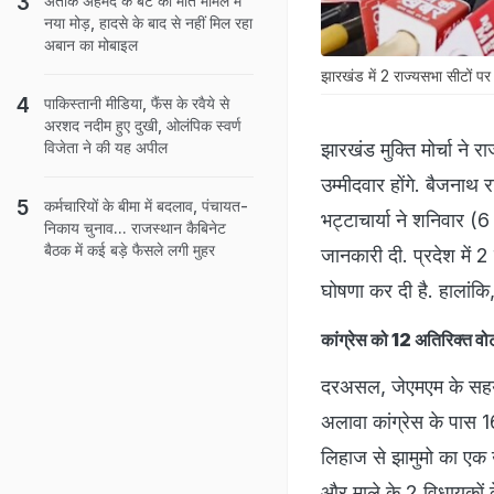
अतीक अहमद के बेटे की मौत मामले में
नया मोड़, हादसे के बाद से नहीं मिल रहा
अबान का मोबाइल
झारखंड में 2 राज्यसभा सीटों पर च
पाकिस्तानी मीडिया, फैंस के रवैये से
अरशद नदीम हुए दुखी, ओलंपिक स्वर्ण
झारखंड मुक्ति मोर्चा ने 
विजेता ने की यह अपील
उम्मीदवार होंगे. बैजनाथ 
कर्मचारियों के बीमा में बदलाव, पंचायत-
भट्टाचार्या ने शनिवार (6 
निकाय चुनाव... राजस्थान कैबिनेट
बैठक में कई बड़े फैसले लगी मुहर
जानकारी दी. प्रदेश में 2
घोषणा कर दी है. हालांकि
कांग्रेस को 12 अतिरिक्त व
दरअसल, जेएमएम के सहयोग
अलावा कांग्रेस के पास
लिहाज से झामुमो का एक 
और माले के 2 विधायकों क