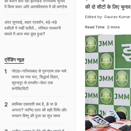
का बयान बता रहा झारखंड राज्यसभा चुनाव
की दो सीटों के लिए चुनाव ह
में किस कदर अति आत्मविश्वास में थी कांग्रेस
Edited by:
Gaurav Kumar
अंदर सुनवाई, बाहर प्रदर्शन, बड़े-बड़े
Read Time:
2 mins
वकीलों ने रखीं दलीलें... परिमल नाथवानी
मामले में आज क्या कुछ हुआ?
ट्रेंडिंग न्यूज़
नोएडा-गाजियाबाद से गुरुग्राम तक नमो
भारत का नया रूट, सिद्धार्थ विहार,
सूरजपुर से दनकौर-जेवर तक
कनेक्टिविटी
कामिका एकादशी कब है, 8 या 9
अगस्त? जानिए व्रत की सही तिथि और
भगवान विष्णु की पूजा का शुभ समय