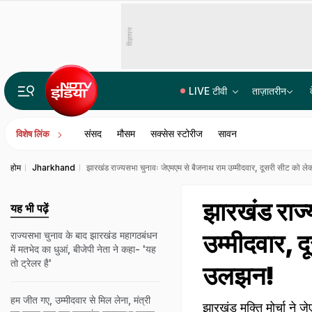
विज्ञापन
LIVE टीवी
ताज़ातरीन
15 साल की रंजिश, दर्जनों गोलियां और कई मर्डर... जानिए चरखी दादरी के कासनी-काला गैंग की पूरी कहानी
संसद
मौसम
सक्सेस स्टोरीज
सावन
विशेष लिंक
होम
Jharkhand
झारखंड राज्यसभा चुनावः जेएमएम से बैजनाथ राम उम्मीदवार, दूसरी सीट को ल
झारखंड राज्
यह भी पढ़ें
उम्मीदवार, द
राज्यसभा चुनाव के बाद झारखंड महागठबंधन
में मतभेद का धुआं, बीजेपी नेता ने कहा- 'यह
तो ट्रेलर है'
उलझन!
हम जीत गए, उम्मीदवार से मिल लेना, मंत्री
झारखंड मुक्ति मोर्चा ने 