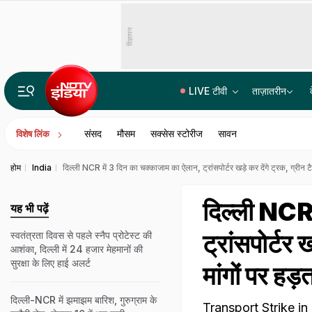
विज्ञापन
LIVE टीवी
ताज़ातरीन
कौन हैं रांची में भूख हड़ताल पर बैठे देवेंद्र नाथ महतो? JPSC-JSSC छात्र आंदोलन से उभरे, लड़ चुके हैं ये चुनाव
संसद
मौसम
सक्सेस स्टोरीज
सावन
विशेष लिंक
होम
India
दिल्ली NCR में 3 दिन का चक्काजाम का ऐलान, ट्रांसपोर्टर खड़े कर देंगे ट्रक, ग्रीन 
दिल्ली NCR 
यह भी पढ़ें
ट्रांसपोर्टर 
स्वतंत्रता दिवस से पहले स्नैप प्रोटेस्ट की
आशंका, दिल्ली में 24 हजार मेहमानों की
सुरक्षा के लिए हाई अलर्ट
मांगों पर हड
दिल्ली-NCR में झमाझम बारिश, गुरुग्राम के
Transport Strike in Del