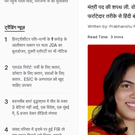
घर पहुंचे पीएम मोदी, परिजनों से की मुलाकात
मंत्री पद की शपथ ली. वो
फर्राटेदार तरीके से हिंदी 
Written by:
Prabhanshu 
ट्रेंडिंग न्यूज़
Read Time:
3 mins
हिस्ट्रीशीटर पति-पत्नी के ₹1 करोड़ के
आलीशान मकान पर चला JDA का
बुलडोजर, दूसरी प्रॉपर्टी पर भी नोटिस
ग्राउंड रिपोर्ट: पर्ची के लिए कतार,
डॉक्टर के लिए कतार, दवाओं के लिए
कतार.. ESIC के अस्पताल को खुद
चाहिए उपचार
बदनसीब बाप! वृद्धाश्रम में मौत के वक्त
3 बेटियां नहीं आईं, एक विदेश, एक मुंबई
में, 5 हजार देकर वीडियो मंगाया
संसद परिसर में ड्रामे पर हुई FIR तो