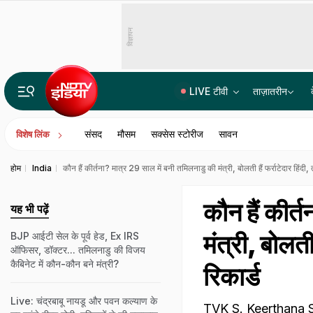
विज्ञापन
LIVE टीवी
ताज़ातरीन
JPSC-JSSC घोटाला: परीक्षा एजेंसी का अकाउंटेंट रक्षक सिंह लखनऊ से गिरफ्तार, खुद भी PT एग्जाम में हुआ था पास
संसद
मौसम
सक्सेस स्टोरीज
सावन
विशेष लिंक
होम
India
कौन हैं कीर्तना? मात्र 29 साल में बनी तमिलनाडु की मंत्री, बोलती हैं फर्राटेदार हिंदी
कौन हैं कीर्
यह भी पढ़ें
मंत्री, बोलती
BJP आईटी सेल के पूर्व हेड, Ex IRS
ऑफिसर, डॉक्टर... तमिलनाडु की विजय
कैबिनेट में कौन-कौन बने मंत्री?
रिकार्ड
Live: चंद्रबाबू नायडू और पवन कल्याण के
TVK S. Keerthana S Pr