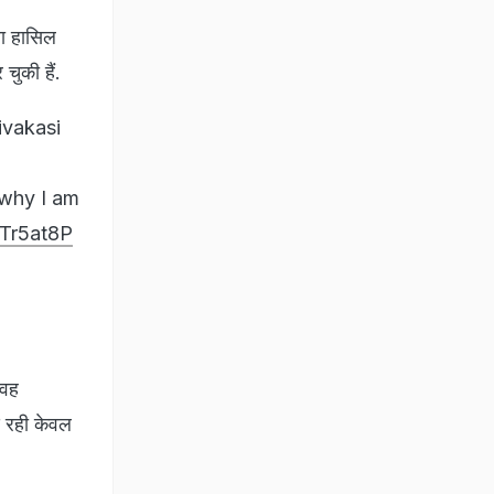
षा हासिल
चुकी हैं.
ivakasi
 why I am
uTr5at8P
 वह
आ रही केवल