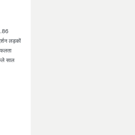
88.86
र्शन लड़कों
 सफलता
िछले साल