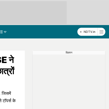
NDTV.in
विज्ञापन
E ने
त्रों
जिसमें
े टॉपर्स के