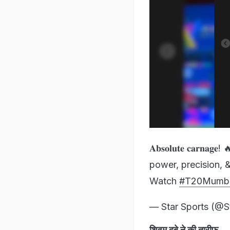
𝐀𝐛𝐬𝐨𝐥𝐮𝐭𝐞 𝐜𝐚𝐫𝐧𝐚𝐠𝐞! 
power, precision, 
Watch
#T20Mumb
— Star Sports (@S
शिवम दुबे ने की तारीफ