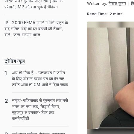
सारांश जैन? दूर कर पाएंगे टीम इंडिया की
Written by:
विशाल कुमार
क
परेशानी, MP को बना चुके हैं चैंपियन
Read Time:
2 mins
IPL 2009 FEMA मामले में मिली राहत के
बाद ललित मोदी की घर वापसी की तैयारी,
बोले- जल्द आऊंगा भारत
ट्रेंडिंग न्यूज़
आप तो गौरव हैं... उत्तराखंड में जमीन
के लिए परेशान ऋषभ पंत का देर रात
ट्वीट आया तो CM धामी ने दिया जवाब
नोएडा-गाजियाबाद से गुरुग्राम तक नमो
भारत का नया रूट, सिद्धार्थ विहार,
सूरजपुर से दनकौर-जेवर तक
कनेक्टिविटी