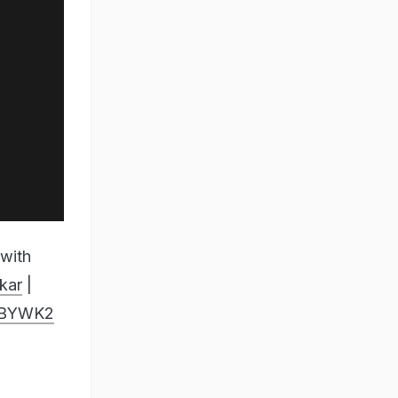
 with
kar
|
OvBYWK2