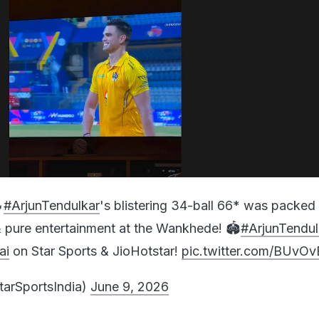
🔥
#ArjunTendulkar
's blistering 34-ball 66* was packed
& pure entertainment at the Wankhede! 🏟️
#ArjunTendul
ai
on Star Sports & JioHotstar!
pic.twitter.com/BUv
tarSportsIndia)
June 9, 2026