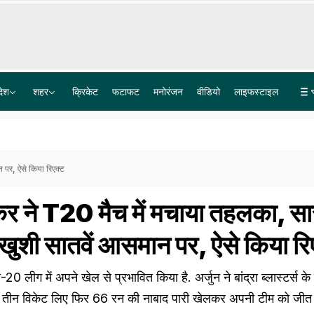
देश
शहर
क्रिकेट
फटाफट
मनोरंजन
वीडियो
लाइफस्टाइल
सात समंदर पार महकेगा मिथिला का मखाना, दरभंगा से 1800 किलो की खेप 9500 किमी दूर ऑस्ट्रेलिया पहुंची
हिमाचल के चंबा में बड़ा हादसा, अचानक पहाड़ी से नीचे सड़क पर गिरी बस, 7 लोगों की मौत, 11 घायल
न पर, ऐसे किया रिएक्ट
लकर ने T20 मैच में मचाया तहलका, सा
 खुशी सातवें आसमान पर, ऐसे किया रि
टी-20 लीग में अपने खेल से प्रभावित किया है. अर्जुन ने बांद्रा ब्लास्टर्स 
पहले तीन विकेट लिए फिर 66 रन की नाबाद पारी खेलकर अपनी टीम को जीत 