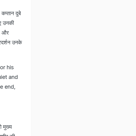
कप्तान दुबे
िए उनकी
गए और
दर्शन उनके
or his
iet and
e end,
ो मुख्य