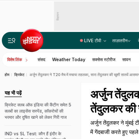
विज्ञापन
LIVE टीवी
ताज़ातरीन
धर्म बदलना है तो 60 दिन पहले प्रशासन को बताना होगा, छत्तीसगढ़ में लागू हुआ एंटी-कनवर्जन लॉ
संसद
Weather Today
सक्सेस स्टोरीज
सावन
विशेष लिंक
होम
क्रिकेट
अर्जुन तेंदुलकर ने T20 मैच में मचाया तहलका, सारा तेंदुलकर की खुशी सातवें आसमा
अर्जुन तेंदु
यह भी पढ़ें
तेंदुलकर की
क्रिकेट क्लब ऑफ इंडिया की कैंटीन समेत 5
क्लबों का लाइसेंस सस्पेंड, कॉकरोचों की
भरमार और दूषित खाने को लेकर गिरी गाज
अर्जुन तेंदुलकर ने मुंबई 
में गेंदबाजी करते हुए 
IND vs SL Test: कौन हैं इंदौर के