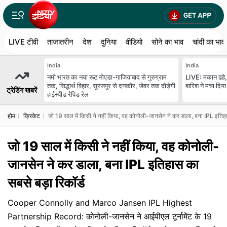
LIVE टीवी
ताजातरीन
देश
दुनिया
वीडियो
सोने का भाव
चांदी का भाव
India
India
नमो भारत का नया रूट नोएडा-गाजियाबाद से गुरुग्राम
LIVE: मकान ढहे, प
तक, सिद्धार्थ विहार, सूरजपुर से दनकौर, जेवर तक दौड़ेगी
बारिश ने मचा दिय
ट्रेडिंग खबरें
हाईस्पीड रैपिड रेल
होम
क्रिकेट
जो 19 साल में किसी ने नहीं किया, वह कोनोली-जानसेन ने कर डाला, बना IPL इतिहा
जो 19 साल में किसी ने नहीं किया, वह कोनोली-
जानसेन ने कर डाला, बना IPL इतिहास का
सबसे बड़ा रिकॉर्ड
Cooper Connolly and Marco Jansen IPL Highest
Partnership Record: कोनोली-जानसेन ने आईपीएल टूर्नामेंट के 19