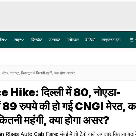
देश
शहर
क्रिकेट
फटाफट
मनोरंजन
वीडियो
लाइफस्टाइल
बोफोर्स घोटाले के 40 साल पुराने केस का कानूनी अंत, सुप्रीम कोर्ट ने खारिज की आखिरी अपील
लश्कर के आतंकी लतीफ भट पर 15 लाख का इनाम, टारगेट किलिंग को अंजाम देने का है शक
ेरठ, कानपुर, चित्रकूट में कितनी महंगी, क्‍या होगा असर?
Hike: दिल्‍ली में 80, नोएडा-
ें 89 रुपये की हो गई CNG! मेरठ, क
 कितनी महंगी, क्‍या होगा असर?
ses Auto Cab Fare: मुंबई में तो टेंपो वाले लगातार किराया बढ़ाने