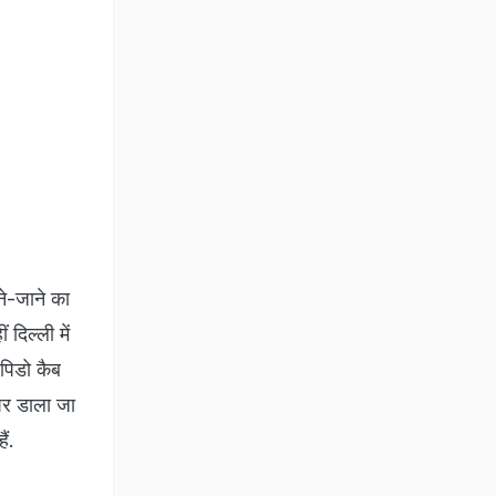
ने-जाने का
दिल्‍ली में
ैपिडो कैब
 पर डाला जा
ैं.