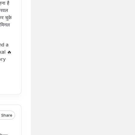
ना है
ंटरवल
कर चुके
रिमिनल
nd a
kal 🔥
ory
Share