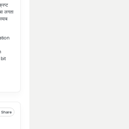
रिप्ट
ंबा लगता
ामयाब
ation
n
bit
Share