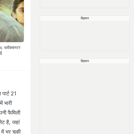
विज्ञापन
 ब्लॉकबस्टर
ाई
विज्ञापन
 पार्ट 21
ं भारी
अपनी फैमिली
ट है, जहां
में भर चुकी