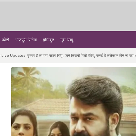
फोटो
भोजपुरी सिनेमा
हॉलीवुड
मूवी रिव्यू
es: दृश्यम 3 का गया पहला रिव्यू, जानें कितनी मिली रेटिंग, फर्स्ट डे कलेक्शन होने जा रहा धा