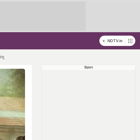
NDTV.in
ंसू
विज्ञापन