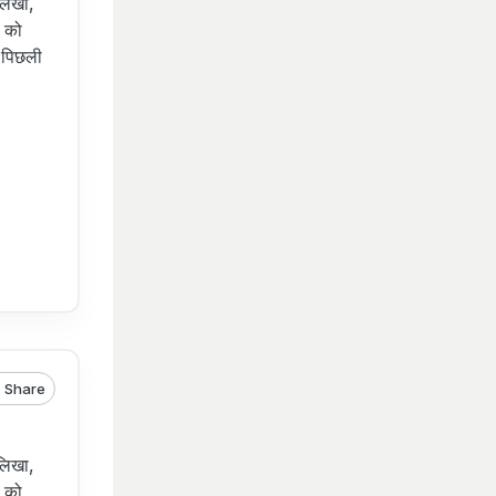
 लिखा,
ं को
ल पिछली
Share
 लिखा,
ं को